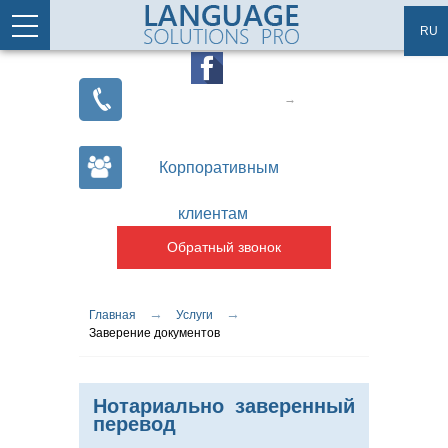
Перейти к основному содержанию
Статьи
Карта сайта
RU
Корпоративным
клиентам
Обратный звонок
→
→
Вы здесь
Главная
Услуги
Заверение документов
Нотариально заверенный
перевод