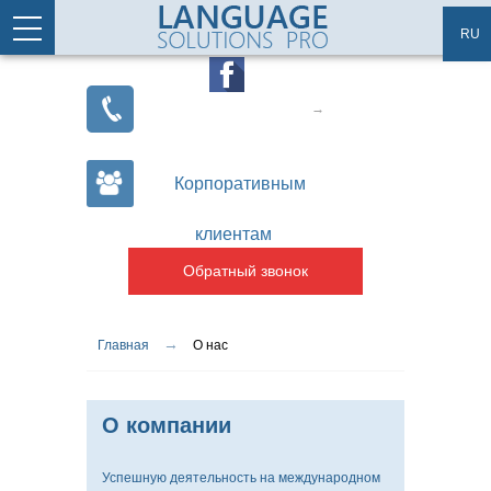
Перейти к основному содержанию
Статьи
Карта сайта
RU
Корпоративным
клиентам
Обратный звонок
→
Вы здесь
Главная
О нас
О компании
Успешную деятельность на международном