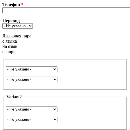
Телефон
*
Перевод
Языковая пара
с языка
на язык
change
Язык с
На язык
Variant2
Язык с
На язык