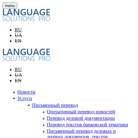
Перейти к основному содержанию
menu
RU
UA
EN
RU
UA
EN
Новости
Услуги
Письменный перевод
Оперативный перевод новостей
Перевод деловой документации
Перевод текстов банковской тематики
Письменный перевод деловых и
личных документов, текстов,