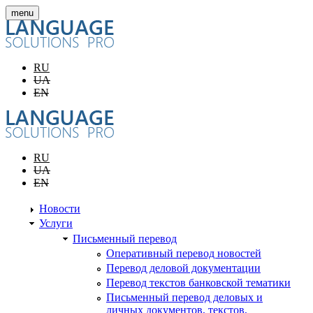
Перейти к основному содержанию
menu
RU
UA
EN
RU
UA
EN
Новости
Услуги
Письменный перевод
Оперативный перевод новостей
Перевод деловой документации
Перевод текстов банковской тематики
Письменный перевод деловых и
личных документов, текстов,