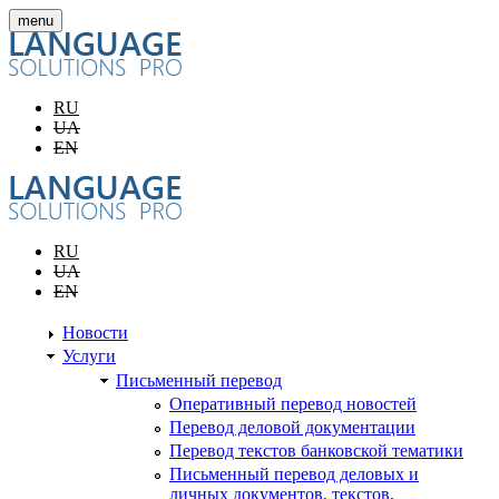
Перейти к основному содержанию
menu
RU
UA
EN
RU
UA
EN
Новости
Услуги
Письменный перевод
Оперативный перевод новостей
Перевод деловой документации
Перевод текстов банковской тематики
Письменный перевод деловых и
личных документов, текстов,