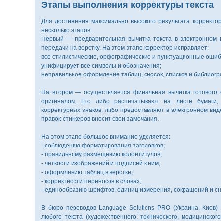
Этапы выполнения корректуры текста
Для достижения максимально высокого результата корректор
несколько этапов.
Первый — предварительная вычитка текста в электронном 
передачи на верстку. На этом этапе корректор исправляет:
все стилистические, орфографические и пунктуационные ошиб
унифицирует все символы и обозначения;
неправильное оформление таблиц, сносок, списков и библиогр
На втором — осуществляется финальная вычитка готового с
оригиналом. Его либо распечатывают на листе бумаги,
корректурных знаков, либо предоставляют в электронном виде
правок-стиккеров вносит свои замечания.
На этом этапе большое внимание уделяется:
- соблюдению форматирования заголовков;
- правильному размещению колонтитулов;
- четкости изображений и подписей к ним;
- оформлению таблиц в верстке;
- корректности переносов в словах;
- единообразию шрифтов, единиц измерения, сокращений и сно
В бюро переводов Language Solutions PRO (Украина, Киев) 
любого текста (художественного,
технического
, медицинског