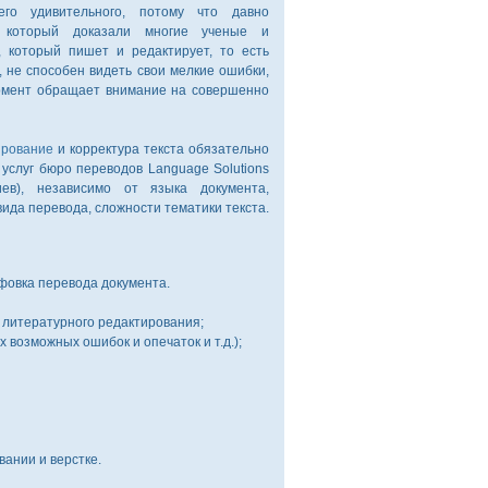
го удивительного, потому что давно
, который доказали многие ученые и
к, который пишет и редактирует, то есть
, не способен видеть свои мелкие ошибки,
момент обращает внимание на совершенно
ирование
и корректура текста обязательно
 услуг бюро переводов Language Solutions
ев), независимо от языка документа,
вида перевода, сложности тематики текста.
фовка перевода документа.
и литературного редактирования;
 возможных ошибок и опечаток и т.д.);
ании и верстке.