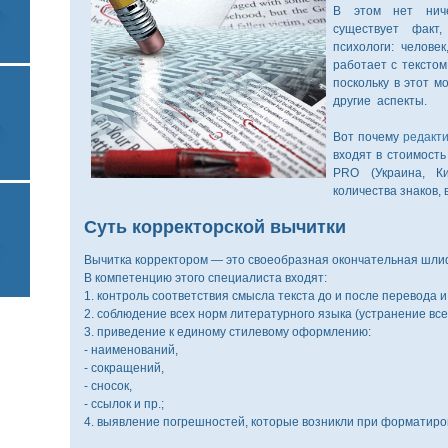
В этом нет ниче
существует факт
психологи: челове
работает с текстом
поскольку в этот 
другие аспекты.
Вот почему
редакт
входят в стоимость
PRO (Украина, Ки
Й
количества знаков, 
Суть корректорской вычитки
Вычитка корректором — это своеобразная окончательная шли
В компетенцию этого специалиста входят:
1. контроль соответствия смысла текста до и после перевода 
ИЕ
2. соблюдение всех норм литературного языка (устранение всех
3. приведение к единому стилевому оформлению:
- наименований,
- сокращений,
- сносок,
- ссылок и пр.;
4. выявление погрешностей, которые возникли при форматиров