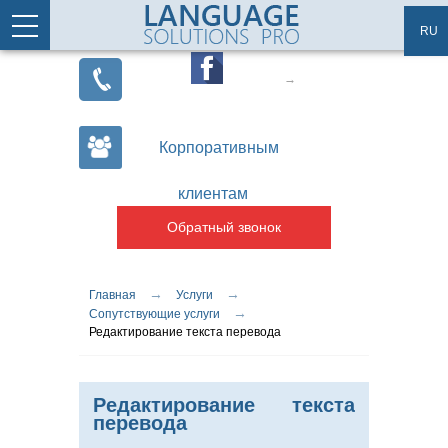
Перейти к основному содержанию
Статьи
Карта сайта
RU
Корпоративным
клиентам
Обратный звонок
→
→
Вы здесь
Главная
Услуги
→
Сопутствующие услуги
Редактирование текста перевода
Редактирование текста
перевода