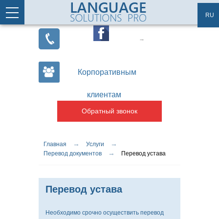
Перейти к основному содержанию
Статьи
Карта сайта
RU
Корпоративным
клиентам
Обратный звонок
→
→
Вы здесь
Главная
Услуги
→
Перевод документов
Перевод устава
Перевод устава
Необходимо срочно осуществить перевод