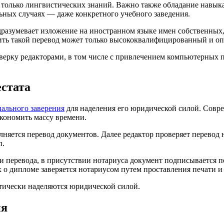
е только лингвистических знаний. Важно также обладание навы
льных случаях — даже конкретного учебного заведения.
дразумевает изложение на иностранном языке имен собственных,
ить такой перевод может только высококвалифицированный и о
ерку редакторами, в том числе с привлечением компьютерных п
естата
иального заверения
для наделения его юридической силой. Совр
экономить массу времени.
няется перевод документов. Далее редактор проверяет перевод 
п.
 перевода, в присутствии нотариуса документ подписывается пе
о дипломе заверяется нотариусом путем проставления печати и 
тически наделяются юридической силой.
ия