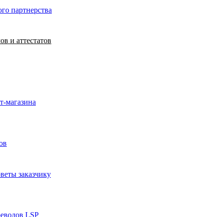
ого партнерства
ов и аттестатов
т-магазина
ов
веты заказчику
реводов LSP