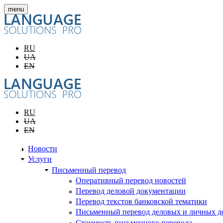
Перейти к основному содержанию
menu
RU
UA
EN
RU
UA
EN
Новости
Услуги
Письменный перевод
Оперативный перевод новостей
Перевод деловой документации
Перевод текстов банковской тематики
Письменный перевод деловых и личных до
Стоимость письменного перевода