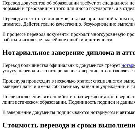
Перевод документов об образовании требует от специалиста н
нормами и требованиями того или иного государства, а в отде
Перевод аттестатов и дипломов, а также приложений к ним по
штампов. Действительно качественно, безукоризненно выполн
В процессе перевода документы проходят многоуровневую пров
работы и исключает малейшие ошибки и неточности.
Нотариальное заверение диплома и атт
Перевод большинства официальных документов требует
нотар
услугу: перевод и его нотариальное заверение, что позволяет с
Процедура происходит в несколько этапов: специалистом выпол
выверяет даты и имена собственные, названия учреждений и т.
После исключения всех ошибок и подтверждения достоверности
лингвистическом образовании. Подлинность подписи и данных 
В завершение документы подписываются нотариусом и автома
Стоимость перевода и сроки выполнен