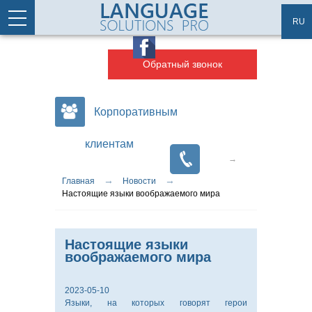
Перейти к основному содержанию
Статьи
Карта сайта
RU
Обратный звонок
Корпоративным
клиентам
→
→
Вы здесь
Главная
Новости
Настоящие языки воображаемого мира
Настоящие языки
воображаемого мира
2023-05-10
Языки, на которых говорят герои