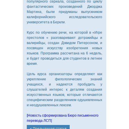
популярного сериала, созданного по циклу
фантастических произведений Джорджа
Мартина, были придуманы выпускником
калифорнийского исследовательского
университета в Беркли.
Курс по обучению речи, на которой в «Игре
престолов « разговаривают дотракийцы и
валирийцы, создан Дэвидом Питерсоном, и
посвящен искусству изобретения новых
языков. Программа рассчитана на 6 недель,
и будет проводиться для студентов в летнее
время.
О
КОМПАНИИ
Цель курса организаторы определяют как
укрепление филологических знаний
учащихся, и надеются пробудить у
слушателей интерес к деталям создания
искусственных языков, которые отличаются
специфическим разделением одушевленных
ПИСЬМЕННЫЙ
и неодушевленных лексем.
ПЕРЕВОД
[Новость сформирована
Бюро письменного
перевода ЛСП
]
< Предыдущая статья