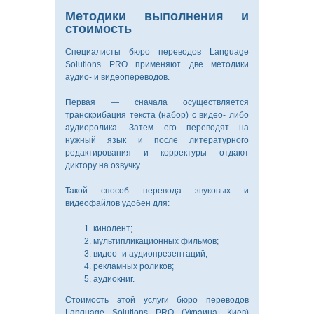
Методики выполнения и
стоимость
Специалисты бюро переводов Language
Solutions PRO применяют две методики
аудио- и видеопереводов.
Первая — сначала осуществляется
транскрибация текста (набор) с видео- либо
аудиоролика. Затем его переводят на
нужный язык и после литературного
редактирования и корректуры отдают
диктору на озвучку.
Такой способ перевода звуковых и
видеофайлов удобен для:
кинолент;
мультипликационных фильмов;
видео- и аудиопрезентаций;
рекламных роликов;
аудиокниг.
Стоимость этой услуги бюро переводов
Language Solutions PRO (Украина, Киев)