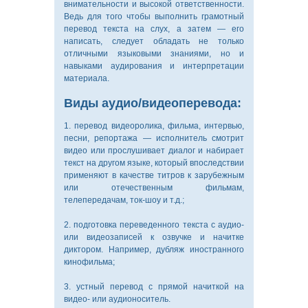
внимательности и высокой ответственности.
Ведь для того чтобы выполнить грамотный
перевод текста на слух, а затем — его
написать, следует обладать не только
отличными языковыми знаниями, но и
навыками аудирования и интерпретации
материала.
Виды аудио/видеоперевода:
1. перевод видеоролика, фильма, интервью,
песни, репортажа — исполнитель смотрит
видео или прослушивает диалог и набирает
текст на другом языке, который впоследствии
применяют в качестве титров к зарубежным
или отечественным фильмам,
телепередачам, ток-шоу и т.д.;
2. подготовка переведенного текста с аудио-
или видеозаписей к озвучке и начитке
диктором. Например, дубляж иностранного
кинофильма;
3. устный перевод с прямой начиткой на
видео- или аудионоситель.