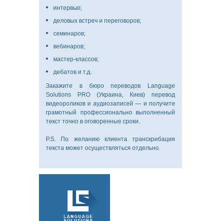
интервью;
деловых встреч и переговоров;
О
семинаров;
КОМПАНИИ
вебинаров;
мастер-классов;
дебатов и т.д.
Закажите в бюро переводов Language
ПИСЬМЕННЫЙ
Solutions PRO (Украина, Киев) перевод
ПЕРЕВОД
видеороликов и аудиозаписей — и получите
грамотный профессионально выполненный
текст точно в оговоренные сроки.
P.S. По желанию клиента транскрибация
текста может осуществляться отдельно.
УСТНЫЙ
ПЕРЕВОД
ЗАВЕРЕНИЕ
ДОКУМЕНТОВ