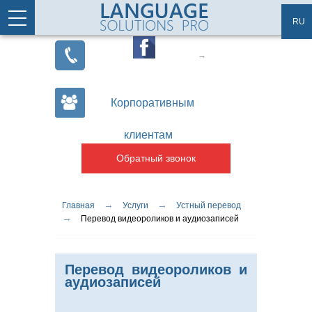
Перейти к основному содержанию
Статьи
Карта сайта
RU
Корпоративным
клиентам
Обратный звонок
→
→
Вы здесь
Главная
Услуги
Устный перевод
→
Перевод видеороликов и аудиозаписей
Перевод видеороликов и
аудиозаписей