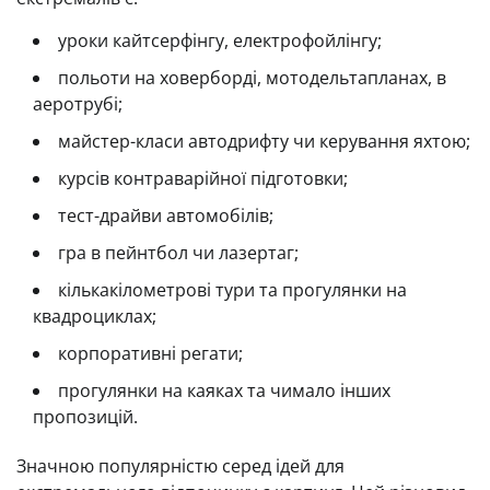
уроки кайтсерфінгу, електрофойлінгу;
польоти на ховерборді, мотодельтапланах, в
аеротрубі;
майстер-класи автодрифту чи керування яхтою;
курсів контраварійної підготовки;
тест-драйви автомобілів;
гра в пейнтбол чи лазертаг;
кількакілометрові тури та прогулянки на
квадроциклах;
корпоративні регати;
прогулянки на каяках та чимало інших
пропозицій.
Значною популярністю серед ідей для