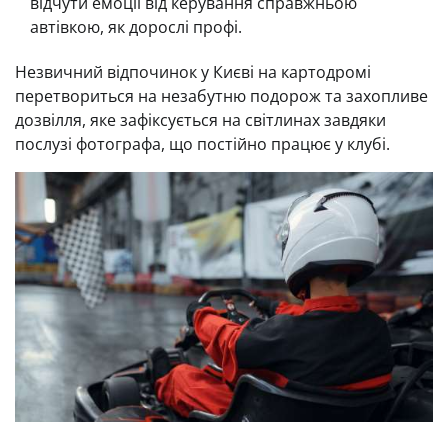
відчути емоції від керування справжньою
автівкою, як дорослі профі.
Незвичний відпочинок у Києві на картодромі
перетвориться на незабутню подорож та захопливе
дозвілля, яке зафіксується на світлинах завдяки
послузі фотографа, що постійно працює у клубі.