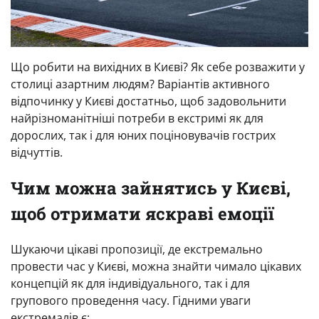
Що робити на вихідних в Києві? Як себе розважити у
столиці азартним людям? Варіантів активного
відпочинку у Києві достатньо, щоб задовольнити
найрізноманітніші потреби в екстримі як для
дорослих, так і для юних поціновувачів гострих
відчуттів.
Чим можна зайнятись у Києві,
щоб отримати яскраві емоції
Шукаючи цікаві пропозиції, де екстремально
провести час у Києві, можна знайти чимало цікавих
концепцій як для індивідуального, так і для
групового проведення часу. Гідними уваги
екстремалів є: