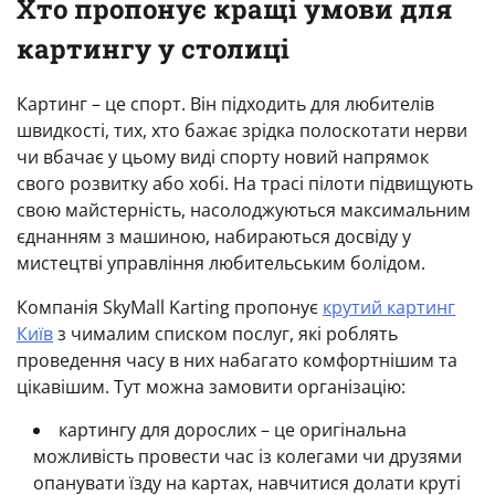
Хто пропонує кращі умови для
картингу у столиці
Картинг – це спорт. Він підходить для любителів
швидкості, тих, хто бажає зрідка полоскотати нерви
чи вбачає у цьому виді спорту новий напрямок
свого розвитку або хобі. На трасі пілоти підвищують
свою майстерність, насолоджуються максимальним
єднанням з машиною, набираються досвіду у
мистецтві управління любительським болідом.
Компанія SkyMall Karting пропонує
крутий картинг
Київ
з чималим списком послуг, які роблять
проведення часу в них набагато комфортнішим та
цікавішим. Тут можна замовити організацію:
картингу для дорослих – це оригінальна
можливість провести час із колегами чи друзями
опанувати їзду на картах, навчитися долати круті