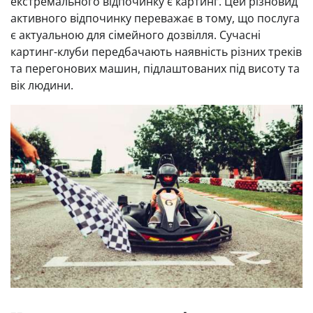
екстремального відпочинку є картинг. Цей різновид
активного відпочинку переважає в тому, що послуга
є актуальною для сімейного дозвілля. Сучасні
картинг-клуби передбачають наявність різних треків
та перегонових машин, підлаштованих під висоту та
вік людини.