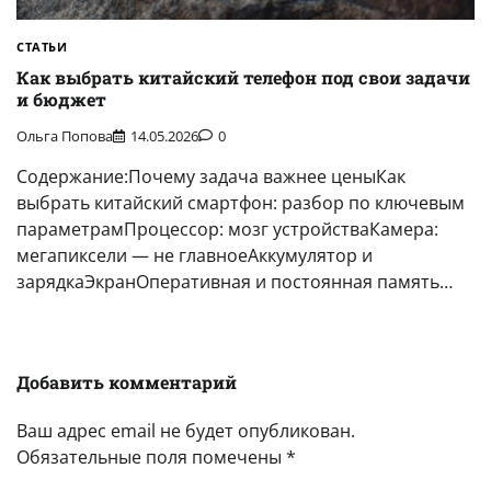
СТАТЬИ
Как выбрать китайский телефон под свои задачи
и бюджет
Ольга Попова
14.05.2026
0
Содержание:Почему задача важнее ценыКак
выбрать китайский смартфон: разбор по ключевым
параметрамПроцессор: мозг устройстваКамера:
мегапиксели — не главноеАккумулятор и
зарядкаЭкранОперативная и постоянная память…
Добавить комментарий
Ваш адрес email не будет опубликован.
Обязательные поля помечены
*