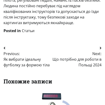
пілота, регульовані педалі, наявність пасків безпеки.
Людина постійно перебуває під наглядом
кваліфікованих інструкторів та допускається до їзди
після інструктажу, тому безпекові заходи на
картингах витримуються якнайкраще.
Posted in
Статьи
Навигация
Previous:
Next:
по
Як вибрати ідеальну
Що потрібно для роботи в
записям
футболку за формою тіла
Польщі 2024
Похожие записи